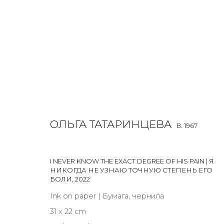
ОЛЬГА ТАТАРИНЦЕВА
B. 1967
ОЛЬГА ТАТАРИНЦЕВА
B. 1967
ALL
PAINTING
WORK ON PAPER
I NEVER KNOW THE EXACT DEGREE OF HIS PAIN | Я
НИКОГДА НЕ УЗНАЮ ТОЧНУЮ СТЕПЕНЬ ЕГО
БОЛИ
,
2022
Ink on paper | Бумага, чернила
31 x 22 cm