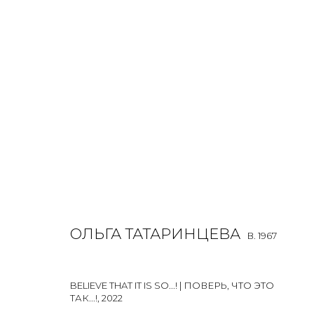
ОЛЬГА ТАТАРИНЦЕВА
B. 1967
ALL
PAINTING
WORK ON PAPER
ОЛЬГА ТАТАРИНЦЕВА
B. 1967
BELIEVE THAT IT IS SO...! | ПОВЕРЬ, ЧТО ЭТО
ТАК...!
,
2022