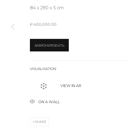
84 x 290 x 5 cm
* denotes required fields
₽ 400,000.00
ЗАБРОНИРОВАТЬ
CONTACT US
28 Zhukovskogo st., St. Petersburg, Russia, 191014
VISUALISATION
+7 (812) 275-97-62
info@annanova-gallery.ru
VIEW IN AR
Telegram
ON A WALL
VK
SHARE
Accessibility Policy
Manage cookies