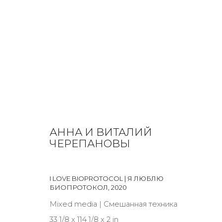
ARTWORKS
АННА И ВИТАЛИЙ
ALL
BOOKS
INSTALLATION
LIGHTBOX
MIX ME
ЧЕРЕПАНОВЫ
I LOVE BIOPROTOCOL | Я ЛЮБЛЮ
БИОПРОТОКОЛ
,
2020
JOIN OUR MAILING LIST
Mixed media | Смешанная техника
33 1/8 x 114 1/8 x 2 in
First name *