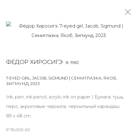
WORK ON PAPER
ALL
BOOKS
INSTALLATION
LIGHTBOX
MIX MEDIA
ФЁДОР ХИРОСИГЭ
B. 1982
PAINTING
PHOTO
PRINT & MULTIPLES
SCULPTURE
VIDEO
WORK ON PAPER
7-EYED GIRL, JACOB, SIGMUND | СЕМИГЛАЗКА, ЯКОБ,
ЗИГМУНД
,
2023
Ink, pen, ink pencil, acrylic ink on paper | Бумага, тушь,
JOIN OUR MAILING LIST
перо, акриловые чернила, чернильный карандаш
First name *
69 x 48 cm
₽ 76,000.00