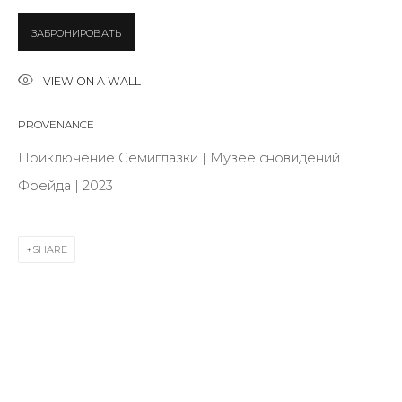
Last name *
ЗАБРОНИРОВАТЬ
Email *
VIEW ON A WALL
PROVENANCE
Приключение Семиглазки | Музее сновидений
SIGNUP
Фрейда | 2023
* denotes required fields
SHARE
CONTACT US
28 Zhukovskogo st., St. Petersburg, Russia, 191014
+7 (812) 275-97-62
info@annanova-gallery.ru