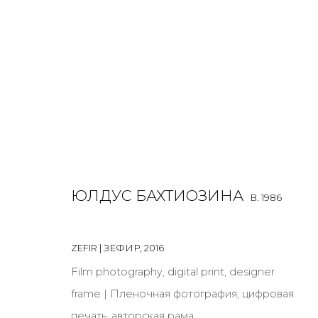
PHOTO
ЮЛДУС БАХТИОЗИНА
ALL
BOOKS
INSTALLATION
LIGHTBOX
MIX ME
B. 1986
ZEFIR | ЗЕФИР
,
2016
Film photography, digital print, designer
JOIN OUR MAILING LIST
frame | Пленочная фотография, цифровая
First name *
печать, авторская рама