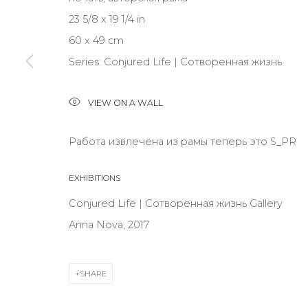
23 5/8 x 19 1/4 in
60 x 49 cm
* denotes required fields
Series:
Conjured Life | Сотворенная жизнь
VIEW ON A WALL
CONTACT US
Работа извлечена из рамы теперь это S_PR
28 Zhukovskogo st., St. Petersburg, Russia, 191014
+7 (812) 275-97-62
EXHIBITIONS
info@annanova-gallery.ru
Conjured Life | Сотворенная жизнь Gallery
Telegram
Anna Nova, 2017
VK
SHARE
Accessibility Policy
Manage cookies