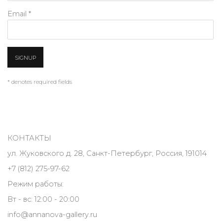
Email *
SIGNUP
* denotes required fields
КОНТАКТЫ
ул. Жуковского д. 28, Санкт-Петербург, Россия, 191014
+7 (812) 275-97-62
Режим работы:
Вт - вс: 12:00 - 20:00
info@annanova-gallery.ru