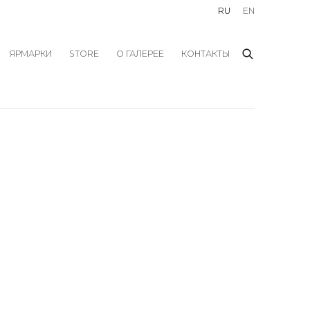
RU
EN
ЯРМАРКИ
STORE
О ГАЛЕРЕЕ
КОНТАКТЫ
f the following image in a popup: