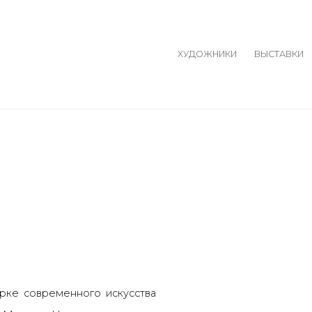
ХУДОЖНИКИ
ВЫСТАВКИ
Open a larger version o
рке современного искусства