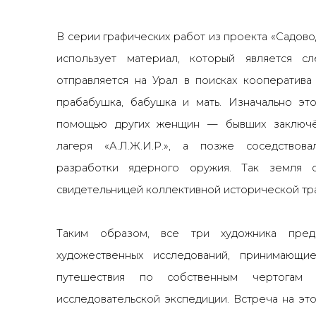
В серии графических работ из проекта «Садов
использует материал, который является с
отправляется на Урал в поисках кооператива
прабабушка, бабушка и мать. Изначально эт
помощью других женщин — бывших заключён
лагеря «А.Л.Ж.И.Р.», а позже соседствов
разработки ядерного оружия. Так земля с
свидетельницей коллективной исторической тр
Таким образом, все три художника предс
художественных исследований, принимаю
путешествия по собственным чертогам
исследовательской экспедиции. Встреча на это