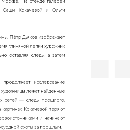
в Москве. На стенде галереи
, Саши Кокачевой и Ольги
ины,
Пётр Дьяков
изображает
емя глиняной лепки художник
ьно оставляя следы, а затем
.
 продолжает исследование
й художницы лежат найденные
ых сетей — следы прошлого.
 картинах Кокачевой теряют
первоисточниками и начинают
бсурдной охоты за прошлым.