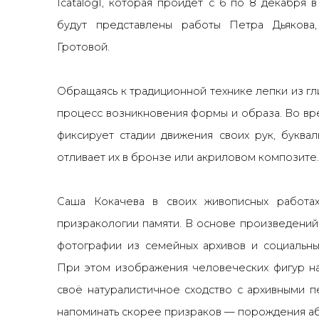
IcatalogI, которая пройдет с 6 по 8 декабря 
будут представлены работы Петра Дьякова
Гротовой.
Обращаясь к традиционной технике лепки из гл
процесс возникновения формы и образа. Во вр
фиксирует стадии движения своих рук, буквал
отливает их в бронзе или акриловом композите
Саша Кокачева
в своих живописных работах
призракологии памяти. В основе произведени
фотографии из семейных архивов и социальн
При этом изображения человеческих фигур на
своё натуралистичное сходство с архивными 
напоминать скорее призраков — порождения а