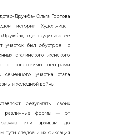
одство-Дружба»
Ольга Гротова
ледом истории. Художница
 «Дружба», где трудились её
от участок был обустроен с
ных сталинского женского
ал с советскими центрами
 семейного участка стала
авмы и холодной войны.
тавляют результаты своих
щие различные формы — от
 разума или архивам до
м пути следов и их фиксация