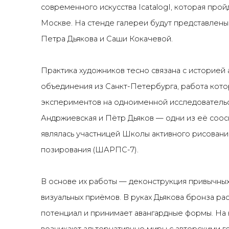
современного искусства IcatalogI, которая пройд
Москве. На стенде галереи будут представлен
Петра Дьякова и Саши Кокачевой.
Практика художников тесно связана с историей
объединения из Санкт-Петербурга, работа кото
экспериментов на одноименной исследовательск
Андржиевская и Пётр Дьяков
—
одни из её соос
являлась участницей Школы активного рисован
позирования (ШАРПС-7).
В основе их работы — деконструкция привычны
визуальных приёмов. В руках Дьякова бронза ра
потенциал и принимает авангардные формы. На