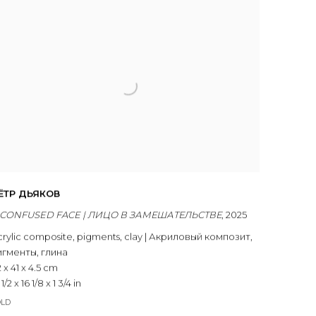
ЁТР ДЬЯКОВ
 СONFUSED FACE | ЛИЦО В ЗАМЕШАТЕЛЬСТВЕ
,
2025
crylic composite
,
pigments
,
clay | Акриловый композит
,
игменты
,
глина
 x 41 x 4.5 cm
 1/2 x 16 1/8 x 1 3/4 in
OLD