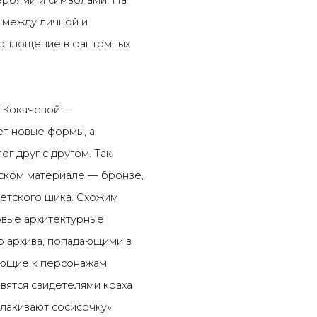
ероями и символами. На
 между личной и
воплощение в фантомных
и Кокачевой
—
ет новые формы, а
г друг с другом. Так,
ческом материале
—
бронзе,
етского шика. Схожим
овые архитектурные
о архива, попадающими в
ающие к персонажам
вятся свидетелями краха
лакивают сосисочку».