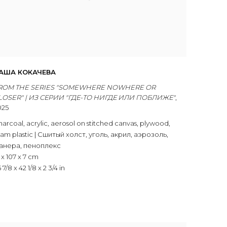
АША КОКАЧЕВА
ROM THE SERIES "SOMEWHERE NOWHERE OR
LOSER" | ИЗ СЕРИИ "ГДЕ-ТО НИГДЕ ИЛИ ПОБЛИЖЕ"
,
025
harcoal
,
acrylic
,
aerosol on stitched canvas
,
plywood
,
oam plastic | Сшитый холст
,
уголь
,
акрил
,
аэрозоль
,
анера
,
пеноплекс
 x 107 x 7 cm
 7/8 x 42 1/8 x 2 3/4 in