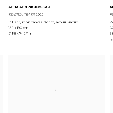
АННА АНДРЖИЕВСКАЯ
А
TEATRO | ТЕАТР
,
2023
F
Oil
,
acrylic on canvas | Холст
,
акрил
,
масло
W
130 x 190 cm
24
51 1/8 x 74 3/4 in
98
S