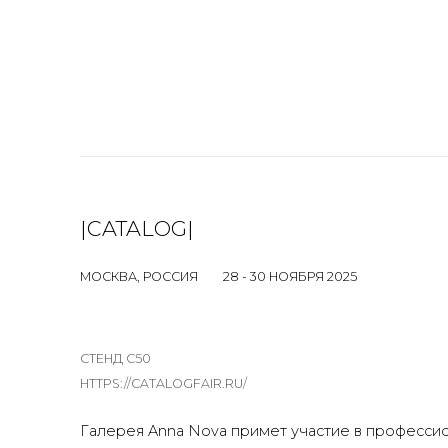
|CATALOG|
МОСКВА, РОССИЯ
28 - 30 НОЯБРЯ 2025
СТЕНД С50
HTTPS://CATALOGFAIR.RU/
Галерея Anna Nova примет участие в професси