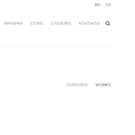
RU
EN
ЯРМАРКИ
STORE
О ГАЛЕРЕЕ
КОНТАКТЫ
OVERVIEW
WORKS
f the following image in a popup: