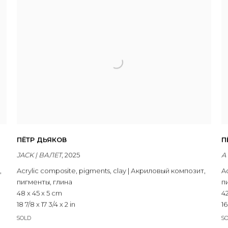
ПЁТР ДЬЯКОВ
П
JACK | ВАЛЕТ
,
2025
A
,
Acrylic composite
,
pigments
,
clay | Акриловый композит
,
A
пигменты
,
глина
п
48 x 45 x 5 cm
42
18 7/8 x 17 3/4 x 2 in
16
SOLD
S