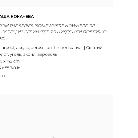
АША КОКАЧЕВА
ROM THE SERIES "SOMEWHERE NOWHERE OR
LOSER" | ИЗ СЕРИИ "ГДЕ-ТО НИГДЕ ИЛИ ПОБЛИЖЕ"
,
025
harcoal
,
acrylic
,
aerosol on stitched canvas | Сшитый
олст
,
уголь
,
акрил
,
аэрозоль
0 x 142 cm
 x 55 7/8 in
OLD