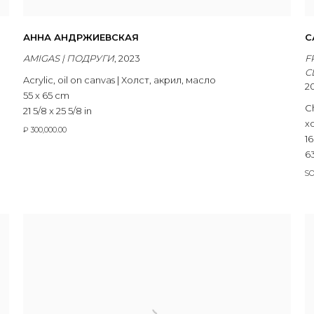
АННА АНДРЖИЕВСКАЯ
С
AMIGAS | ПОДРУГИ
,
2023
F
C
Acrylic
,
oil on canvas | Холст
,
акрил
,
масло
2
55 x 65 cm
C
21 5/8 x 25 5/8 in
х
₽ 300,000.00
16
63
S