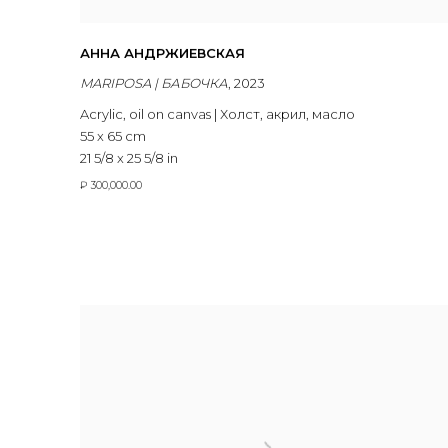
АННА АНДРЖИЕВСКАЯ
MARIPOSA | БАБОЧКА
,
2023
Acrylic
,
oil on canvas | Холст
,
акрил
,
масло
55 x 65 cm
21 5/8 x 25 5/8 in
₽ 300,000.00