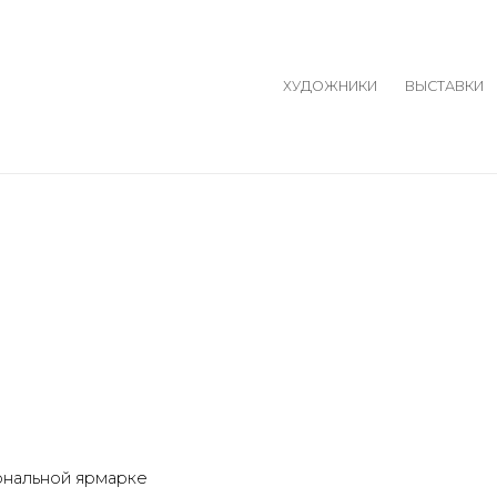
ХУДОЖНИКИ
ВЫСТАВКИ
Open a larger version o
ональной ярмарке