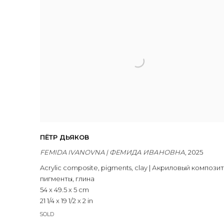
ПЁТР ДЬЯКОВ
FEMIDA IVANOVNA | ФЕМИДА ИВАНОВНА
,
2025
Acrylic composite
,
pigments
,
clay | Акриловый композит
пигменты
,
глина
54 x 49.5 x 5 cm
21 1/4 x 19 1/2 x 2 in
SOLD