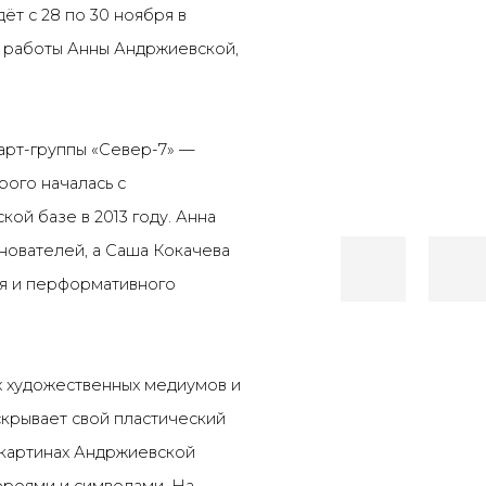
ёт с 28 по 30 ноября в
ы работы Анны Андржиевской,
 арт-группы «Север-7» —
рого началась с
ой базе в 2013 году. Анна
нователей, а Саша Кокачева
ия и перформативного
х художественных медиумов и
скрывает свой пластический
 картинах Андржиевской