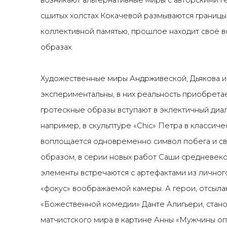
возникают альтернативные миры с авторскими г
сшитых холстах Кокачевой размываются границы
коллективной памятью, прошлое находит своё 
образах.
Художественные миры Андрживеской, Дьякова 
экспериментальны, в них реальность приобрета
гротескные образы вступают в эклектичный диало
например, в скульптуре «Chic» Петра в класси
воплощается одновременно символ побега и св
образом, в серии новых работ Саши средневек
элементы встречаются с артефактами из личног
«фокус» воображаемой камеры. А герои, отсыл
«Божественной комедии» Данте Алигьери, стано
матчистского мира в картине Анны «Мужчины оп