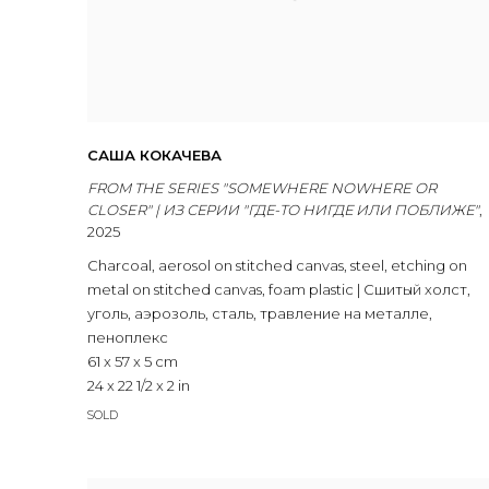
САША КОКАЧЕВА
FROM THE SERIES "SOMEWHERE NOWHERE OR
CLOSER" | ИЗ СЕРИИ "ГДЕ-ТО НИГДЕ ИЛИ ПОБЛИЖЕ"
,
2025
Charcoal
,
aerosol on stitched canvas
,
steel
,
etching on
metal on stitched canvas
,
foam plastic | Сшитый холст
,
уголь
,
аэрозоль
,
сталь
,
травление на металле
,
пеноплекс
61 x 57 x 5 cm
24 x 22 1/2 x 2 in
SOLD