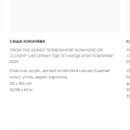
САША КОКАЧЕВА
С
FROM THE SERIES "SOMEWHERE NOWHERE OR
F
CLOSER" | ИЗ СЕРИИ "ГДЕ-ТО НИГДЕ ИЛИ ПОБЛИЖЕ"
,
C
2025
2
Charcoal
,
acrylic
,
aerosol on stitched canvas | Сшитый
C
холст
,
уголь
,
акрил
,
аэрозоль
f
132 x 163 cm
ф
55 7/8 x 63 in
91
35