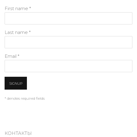
First name *
Last name *
Email *
SIGNUP
* denotes required fields
КОНТАКТЫ