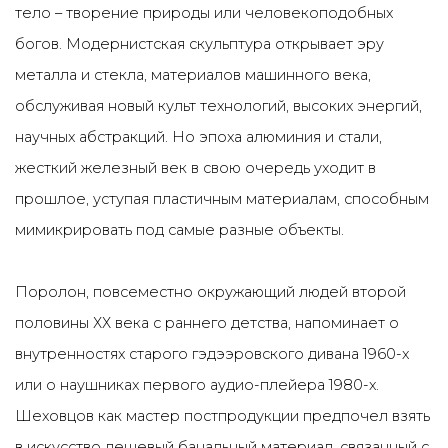
тело – творение природы или человекоподобных
богов. Модернистская скульптура открывает эру
металла и стекла, материалов машинного века,
обслуживая новый культ технологий, высоких энергий,
научных абстракций. Но эпоха алюминия и стали,
жесткий железный век в свою очередь уходит в
прошлое, уступая пластичным материалам, способным
мимикрировать под самые разные объекты.
Поролон, повсеместно окружающий людей второй
половины ХХ века с раннего детства, напоминает о
внутренностях старого гэдээровского дивана 1960-х
или о наушниках первого аудио-плейера 1980-х.
Шеховцов как мастер постпродукции предпочел взять
в искусство дешевый банальный материал, связанный с