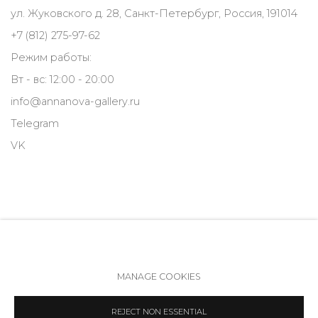
ул. Жуковского д. 28, Санкт-Петербург, Россия, 191014
+7 (812) 275-97-62
Режим работы:
Вт - вс: 12:00 - 20:00
info@annanova-gallery.ru
Telegram
VK
MANAGE COOKIES
Политика обеспечения доступа
Manage cookies
REJECT NON ESSENTIAL
COPYRIGHT © 2026 ANNA NOVA GALLERY
SITE BY ARTLOGIC