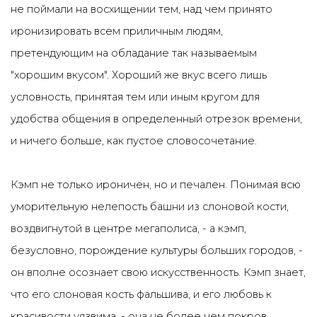
не поймали на восхищении тем, над чем принято
иронизировать всем приличным людям,
претендующим на обладание так называемым
"хорошим вкусом". Хороший же вкус всего лишь
условность, принятая тем или иным кругом для
удобства общения в определенный отрезок времени,
и ничего больше, как пустое словосочетание.
Кэмп не только ироничен, но и печален. Понимая всю
уморительную нелепость башни из слоновой кости,
воздвигнутой в центре мегаполиса, - а кэмп,
безусловно, порождение культуры больших городов, -
он вполне осознает свою искусственность. Кэмп знает,
что его слоновая кость фальшива, и его любовь к
красивости уязвима, - она не более чем покров