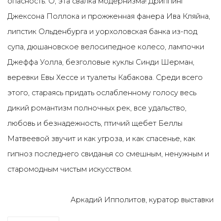
опасность. О, эта свалка модернизма! Дриппинг
Джексона Поллока и прожженная фанера Ива Кляйна,
липстик Ольденбурга и уорхоловская банка из-под
супа, дюшановское велосипедное колесо, лампочки
Джеффа Уолла, безголовые куклы Синди Шерман,
веревки Евы Хессе и туалеты Кабакова. Среди всего
этого, стараясь придать ослабленному голосу весь
дикий романтизм полночных рек, все удальство,
любовь и безнадежность, птичий щебет Беллы
Матвеевой звучит и как угроза, и как спасенье, как
гипноз последнего свиданья со смешным, ненужным и
старомодным чистым искусством.
Аркадий Ипполитов, куратор выставки