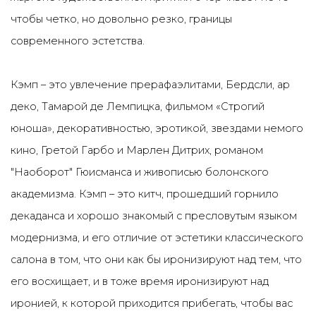
чтобы четко, но довольно резко, границы
современного эстетства.
Кэмп – это увлечение прерафаэлитами, Бердсли, ар
деко, Тамарой де Лемпицка, фильмом «Строгий
юноша», декоративностью, эротикой, звездами немого
кино, Гретой Гарбо и Марлен Дитрих, романом
"Наоборот" Гюисманса и живописью болонского
академизма. Кэмп – это китч, прошедший горнило
декаданса и хорошо знакомый с пресловутым языком
модернизма, и его отличие от эстетики классического
салона в том, что они как бы иронизируют над тем, что
его восхищает, и в тоже время иронизируют над
иронией, к которой приходится прибегать, чтобы вас