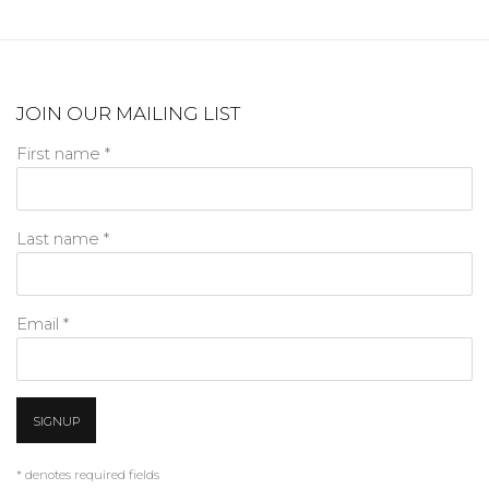
JOIN OUR MAILING LIST
First name *
Last name *
Email *
SIGNUP
* denotes required fields