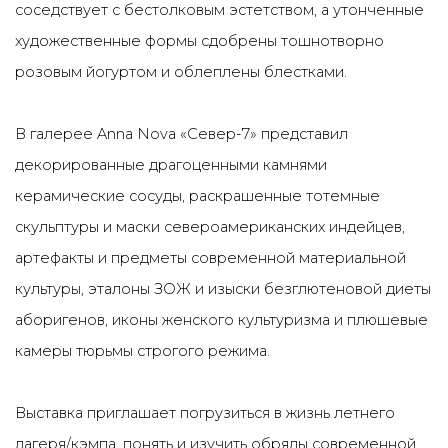
соседствует с бестолковым эстетством, а утонченные
художественные формы сдобрены тошнотворно
розовым йогуртом и облеплены блестками.
В галерее Anna Nova «Север-7» представил
декорированные драгоценными камнями
керамические сосуды, раскрашенные тотемные
скульптуры и маски североамериканских индейцев,
артефакты и предметы современной материальной
культуры, эталоны ЗОЖ и изыски безглютеновой диеты
аборигенов, иконы женского культуризма и плюшевые
камеры тюрьмы строгого режима.
Выставка приглашает погрузиться в жизнь летнего
лагеря/кэмпа, понять и изучить обряды современной