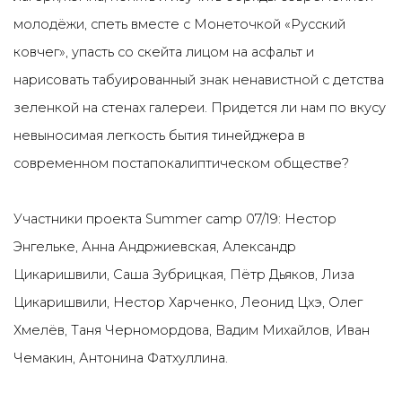
молодёжи, спеть вместе с Монеточкой «Русский
ковчег», упасть со скейта лицом на асфальт и
нарисовать табуированный знак ненавистной с детства
зеленкой на стенах галереи. Придется ли нам по вкусу
невыносимая легкость бытия тинейджера в
современном постапокалиптическом обществе?
Участники проекта Summer camp 07/19: Нестор
Энгельке, Анна Андржиевская, Александр
Цикаришвили, Саша Зубрицкая, Пётр Дьяков, Лиза
Цикаришвили, Нестор Харченко, Леонид Цхэ, Олег
Хмелёв, Таня Черномордова, Вадим Михайлов, Иван
Чемакин, Антонина Фатхуллина.