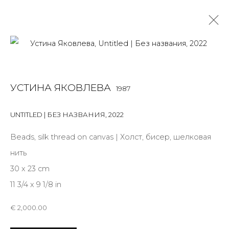
THE STORYTELLER
УСТИНА ЯКОВЛЕВА
1987
УСТИНА ЯКОВЛЕВА, СИЛЬВИЯ ЯВЕН
9 МАРТА - 5 ИЮНЯ 2022
UNTITLED | БЕЗ НАЗВАНИЯ
,
2022
OVERVIEW
ФОТО ЭКСПОЗИЦИИ
WORKS
Beads, silk thread on canvas | Холст, бисер, шелковая
ПУБЛИКАЦИИ
КУРАТОРСКИЙ ТЕКСТ
нить
30 x 23 cm
11 3/4 x 9 1/8 in
JOIN OUR MAILING LIST
€ 2,000.00
First name *