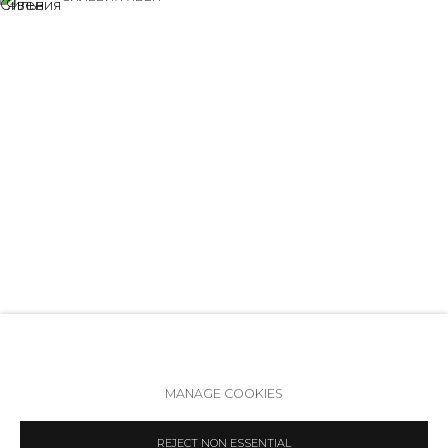
+7 (812) 275-97-62
Режим работы:
Вт - вс: 12:00 - 20:00
info@annanova-gallery.ru
УСТИНА ЯКОВЛЕВА
Telegram
VK
Политика обеспечения доступа
Manage cookies
MANAGE COOKIES
COPYRIGHT © 2026 ANNA NOVA GALLERY
SITE BY ARTLOGIC
REJECT NON ESSENTIAL