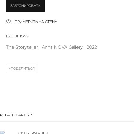
ЗАБРОНИРОВАТЬ
Last name *
ПРИМЕРИТЬ НА СТЕНУ
EXHIBITIONS
Email *
The Storyteller | Anna NOVA Gallery | 2022
SIGNUP
ПОДЕЛИТЬСЯ
* denotes required fields
КОНТАКТЫ
RELATED ARTISTS
ул. Жуковского д. 28, Санкт-Петербург, Россия,
191014
СИЛЬВИЯ ЯВЕН