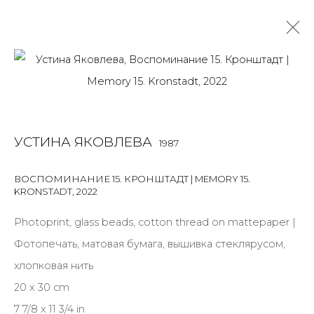
THE STORYTELLER
УСТИНА ЯКОВЛЕВА
УСТИНА ЯКОВЛЕВА, СИЛЬВИЯ ЯВЕН
1987
9 МАРТА - 5 ИЮНЯ 2022
ВОСПОМИНАНИЕ 15. КРОНШТАДТ | MEMORY 15.
OVERVIEW
ФОТО ЭКСПОЗИЦИИ
WORKS
KRONSTADT
,
2022
ПУБЛИКАЦИИ
КУРАТОРСКИЙ ТЕКСТ
Photoprint, glass beads, cotton thread on mattepaper |
Фотопечать, матовая бумага, вышивка стеклярусом,
хлопковая нить
JOIN OUR MAILING LIST
20 x 30 cm
First name *
7 7/8 x 11 3/4 in