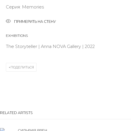
Серия:
Memories
Last name *
ПРИМЕРИТЬ НА СТЕНУ
EXHIBITIONS
Email *
The Storyteller | Anna NOVA Gallery | 2022
SIGNUP
ПОДЕЛИТЬСЯ
* denotes required fields
КОНТАКТЫ
RELATED ARTISTS
ул. Жуковского д. 28, Санкт-Петербург, Россия,
191014
СИЛЬВИЯ ЯВЕН