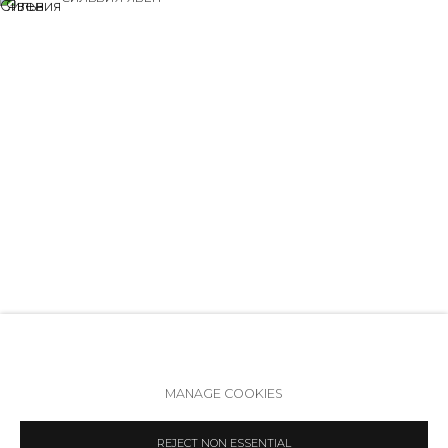
+7 (812) 275-97-62
Режим работы:
Вт - вс: 12:00 - 20:00
info@annanova-gallery.ru
Telegram
УСТИНА ЯКОВЛЕВА
VK
Политика обеспечения доступа
Manage cookies
MANAGE COOKIES
COPYRIGHT © 2026 ANNA NOVA GALLERY
SITE BY ARTLOGIC
REJECT NON ESSENTIAL