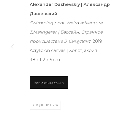
Alexander Dashevskiy | Александр
Дашевский
JOIN OUR MAILING LIST
Swimming pool. Weird adventure
First name *
3.Malingerer | Бассейн. Странное
происшествие 3. Симулянт
, 2019
Acrylic on canvas | Холст, акрил
* denotes required fields
98 х 112 х 5 cm
ЗАБРОНИРОВАТЬ
КОНТАКТЫ
ул. Жуковского д. 28, Санкт-Петербург, Россия, 1
ПОДЕЛИТЬСЯ
+7 (812) 275-97-62
Режим работы:
Вт - вс: 12:00 - 20:00