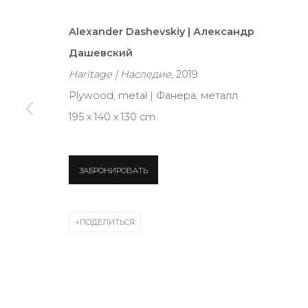
Alexander Dashevskiy | Александр
JOIN OUR MAILING LIST
Дашевский
First name *
Haritage | Наследие
, 2019
Plywood, metal | Фанера, металл
195 х 140 х 130 cm
* denotes required fields
ЗАБРОНИРОВАТЬ
КОНТАКТЫ
ПОДЕЛИТЬСЯ
ул. Жуковского д. 28, Санкт-Петербург, Россия, 1
+7 (812) 275-97-62
Режим работы:
Вт - вс: 12:00 - 20:00