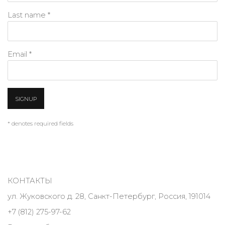
Last name *
Email *
SIGNUP
* denotes required fields
КОНТАКТЫ
ул. Жуковского д. 28, Санкт-Петербург, Россия, 191014
+7 (812) 275-97-62