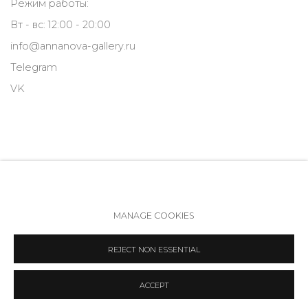
Режим работы:
Вт - вс: 12:00 - 20:00
info@annanova-gallery.ru
Telegram
VK
MANAGE COOKIES
Политика обеспечения доступа
Manage cookies
REJECT NON ESSENTIAL
COPYRIGHT © 2026 ANNA NOVA GALLERY
SITE BY ARTLOGIC
ACCEPT