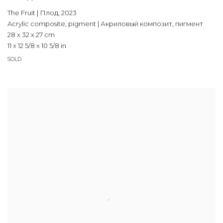
The Fruit | Плод
,
2023
Acrylic composite
,
pigment | Акриловый композит
,
пигмент
28 x 32 x 27 cm
11 x 12 5/8 x 10 5/8 in
SOLD