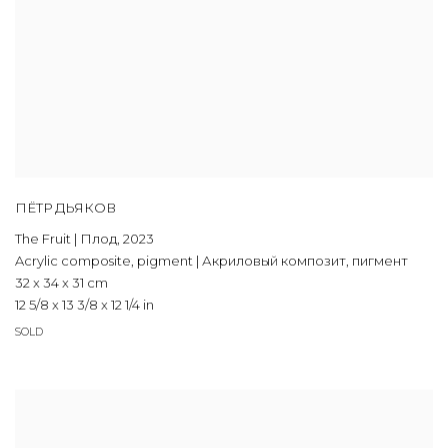
ПЁТР ДЬЯКОВ
The Fruit | Плод
,
2023
Acrylic composite
,
pigment | Акриловый композит
,
пигмент
32 x 34 x 31 cm
12 5/8 x 13 3/8 x 12 1/4 in
SOLD