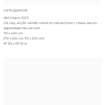
ПЁТР ДЬЯКОВ
Idol | Идол
,
2023
Oil
,
clay
,
acrylic varnish
,
metal on canvas | Холст
,
глина
,
масло
,
акриловый лак
,
металл
172 x 400 cm
(172 x 200 cm; 172 x 200 cm)
67 3/4 x 157 1/2 in