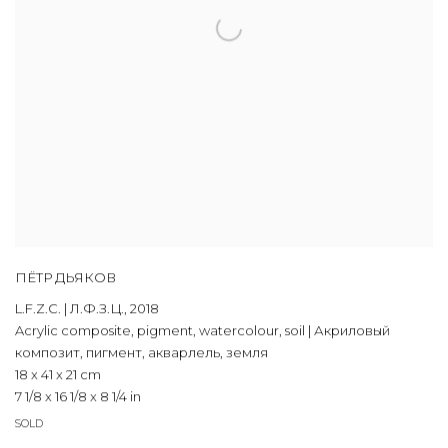
ПЁТР ДЬЯКОВ
L.F.Z.C. | Л.Ф.З.Ц.
,
2018
Acrylic composite
,
pigment
,
watercolour
,
soil | Акриловый
композит
,
пигмент
,
акварлель
,
земля
18 x 41 x 21 cm
7 1/8 x 16 1/8 x 8 1/4 in
SOLD