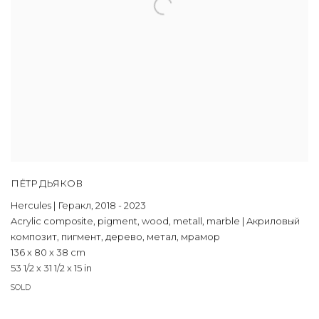
ПЁТР ДЬЯКОВ
Hercules | Геракл
,
2018 - 2023
Acrylic composite
,
pigment
,
wood
,
metall
,
marble | Aкриловый
композит
,
пигмент
,
дерево
,
метал
,
мрамор
136 x 80 x 38 cm
53 1/2 x 31 1/2 x 15 in
SOLD