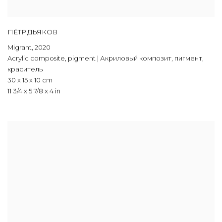
ПЁТР ДЬЯКОВ
Migrant
,
2020
Acrylic composite
,
pigment | Акриловый композит
,
пигмент
,
краситель
30 x 15 x 10 cm
11 3/4 x 5 7/8 x 4 in