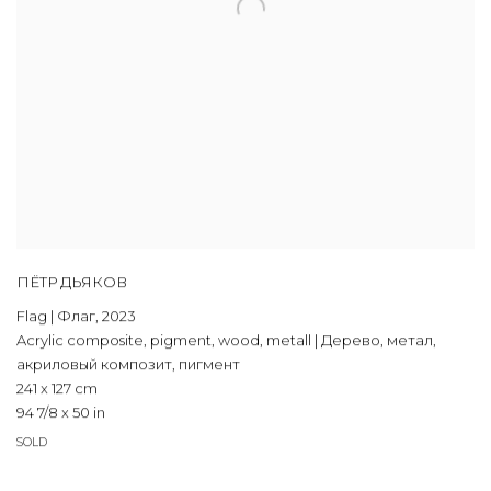
ПЁТР ДЬЯКОВ
Flag | Флаг
,
2023
Acrylic composite
,
pigment
,
wood
,
metall | Дерево
,
метал
,
акриловый композит
,
пигмент
241 x 127 cm
94 7/8 x 50 in
SOLD