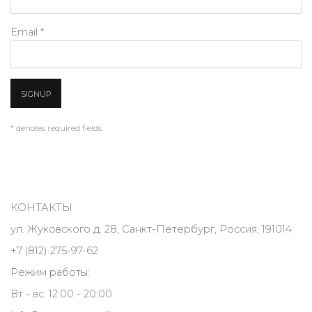
Email *
SIGNUP
* denotes required fields
КОНТАКТЫ
ул. Жуковского д. 28, Санкт-Петербург, Россия, 191014
+7 (812) 275-97-62
Режим работы:
Вт - вс: 12:00 - 20:00