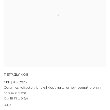
ПЁТР ДЬЯКОВ
ChB | ЧБ
,
2023
Ceramics
,
refractory bricks | Керамика
,
огнеупорный кирпич
33 x 47 x 17 cm
13 x 18 1/2 x 6 3/4 in
SOLD