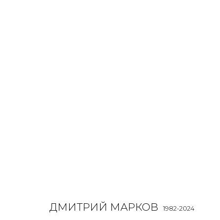
СЕДЬМОЕ НЕБО
ДМИТРИЙ МАРКОВ
16 АВГУСТА - 27 ОКТЯБРЯ 2024
ДМИТРИЙ МАРКОВ
1982-2024