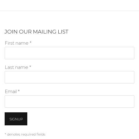
JOIN OUR MAILING LIST
First name *
Last name *
Email *
SIGNUP
* denotes required fields