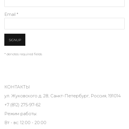
Email *
SIGNUP
* denotes required fields
КОНТАКТЫ
ул. Жуковского д. 28, Санкт-Петербург, Россия, 191014
+7 (812) 275-97-62
Режим работы:
Вт - вс: 12:00 - 20:00