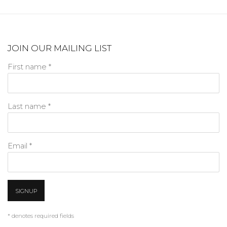
JOIN OUR MAILING LIST
First name *
Last name *
Email *
SIGNUP
* denotes required fields