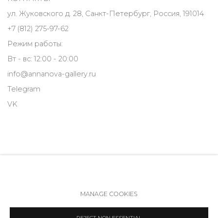
ул. Жуковского д. 28, Санкт-Петербург, Россия, 191014
+7 (812) 275-97-62
Режим работы:
Вт - вс: 12:00 - 20:00
info@annanova-gallery.ru
Telegram
VK
MANAGE COOKIES
Политика обеспечения доступа
Manage cookies