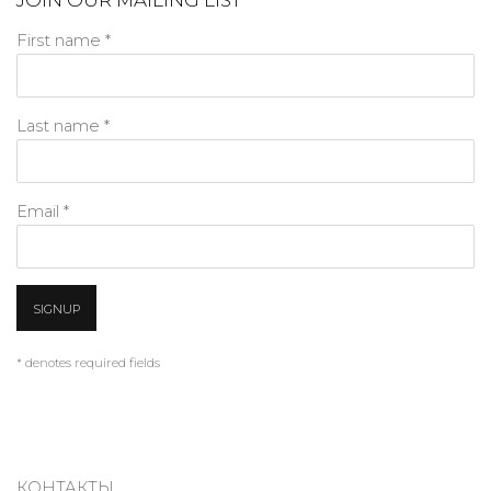
First name *
Last name *
Email *
SIGNUP
* denotes required fields
КОНТАКТЫ