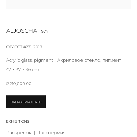
Last name *
ALJOSCHA
1974
Email *
OBJECT #271
,
2018
Acrylic glass, pigment | Акриловое стекло, пигмент
SIGNUP
47 × 37 × 36 cm
* denotes required fields
₽ 210,000.00
ЗАБРОНИРОВАТЬ
КОНТАКТЫ
ул. Жуковского д. 28, Санкт-Петербург, Россия,
EXHIBITIONS
191014
Panspermia | Панспермия