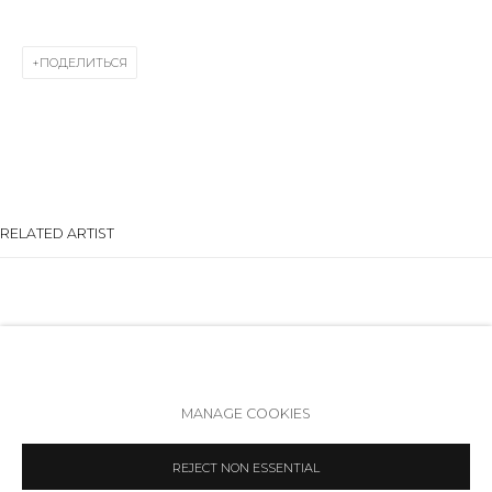
+7 (812) 275-97-62
Режим работы:
ПОДЕЛИТЬСЯ
Вт - вс: 12:00 - 20:00
info@annanova-gallery.ru
Telegram
VK
RELATED ARTIST
Политика обеспечения доступа
Manage cookies
ALJOSCHA
MANAGE COOKIES
COPYRIGHT © 2026 ANNA NOVA GALLERY
SITE BY ARTLOGIC
REJECT NON ESSENTIAL