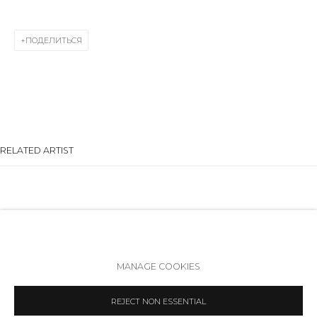
+7 (812) 275-97-62
Режим работы:
ПОДЕЛИТЬСЯ
Вт - вс: 12:00 - 20:00
info@annanova-gallery.ru
Telegram
VK
RELATED ARTIST
Политика обеспечения доступа
Manage cookies
ALJOSCHA
MANAGE COOKIES
COPYRIGHT © 2026 ANNA NOVA GALLERY
SITE BY ARTLOGIC
REJECT NON ESSENTIAL