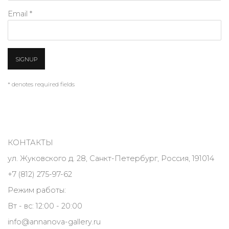
Email *
SIGNUP
* denotes required fields
КОНТАКТЫ
ул. Жуковского д. 28, Санкт-Петербург, Россия, 191014
+7 (812) 275-97-62
Режим работы:
Вт - вс: 12:00 - 20:00
info@annanova-gallery.ru