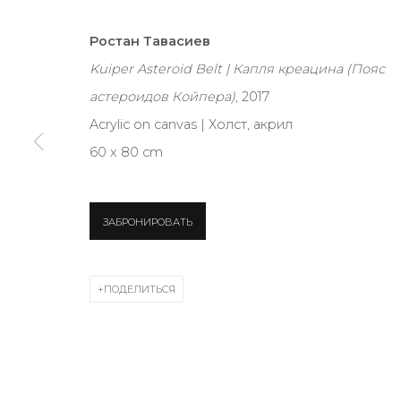
Ростан Тавасиев
JOIN OUR MAILING LIST
Kuiper Asteroid Belt | Капля креацина (Пояс
First name *
астероидов Койпера)
, 2017
Acrylic on canvas | Холст, акрил
60 x 80 cm
* denotes required fields
ЗАБРОНИРОВАТЬ
КОНТАКТЫ
ПОДЕЛИТЬСЯ
ул. Жуковского д. 28, Санкт-Петербург, Россия, 1
+7 (812) 275-97-62
Режим работы:
Вт - вс: 12:00 - 20:00