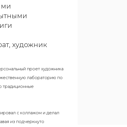
ыми
пытными
иги
ат, художник
рсональный проет художника
дожественную лабораторию по
ю традиционные
ировал с коллажом и делал
авая из подчеркнуто