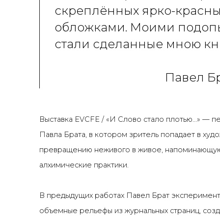
скреплённых ярко-красн
обложками. Моими подо
стали сделанные мною кн
Павел Бр
Выставка EVCFE / «И Слово стало плотью...»
— пе
Павла Брата, в котором зритель попадает в ху
превращению неживого в живое, напоминающу
алхимические практики.
В предыдущих работах Павел Брат эксперимент
объемные рельефы из журнальных страниц, созд