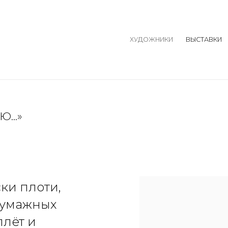
ХУДОЖНИКИ
ВЫСТАВКИ
...»
ки плоти,
бумажных
плёт и