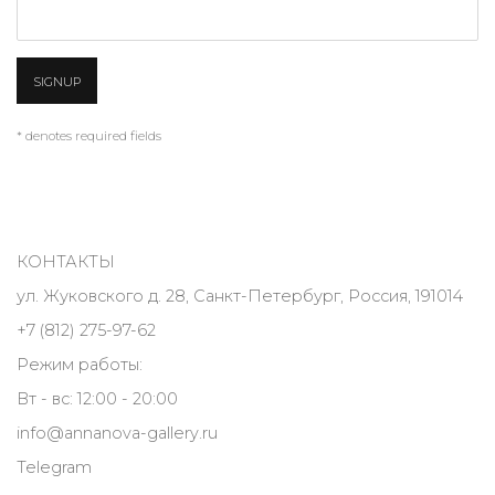
SIGNUP
* denotes required fields
КОНТАКТЫ
ул. Жуковского д. 28, Санкт-Петербург, Россия, 191014
+7 (812) 275-97-62
Режим работы:
Вт - вс: 12:00 - 20:00
info@annanova-gallery.ru
Telegram