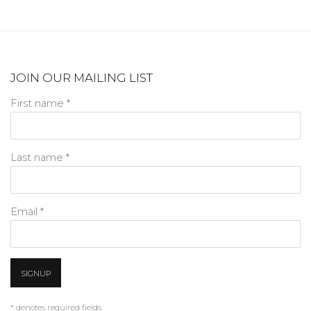
JOIN OUR MAILING LIST
First name *
Last name *
Email *
SIGNUP
* denotes required fields