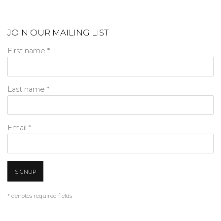
JOIN OUR MAILING LIST
First name *
Last name *
Email *
SIGNUP
* denotes required fields