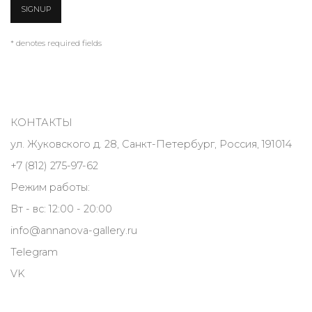
SIGNUP
* denotes required fields
КОНТАКТЫ
ул. Жуковского д. 28, Санкт-Петербург, Россия, 191014
+7 (812) 275-97-62
Режим работы:
Вт - вс: 12:00 - 20:00
info@annanova-gallery.ru
Telegram
VK