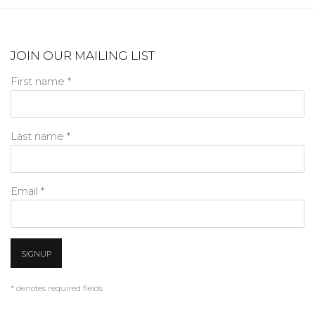
JOIN OUR MAILING LIST
First name *
Last name *
Email *
SIGNUP
* denotes required fields