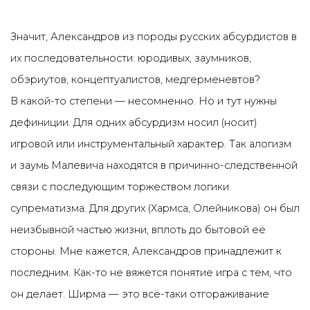
Значит, Александров из породы русских абсурдистов в
их последовательности: юродивых, заумников,
обэриутов, концептуалистов, медгерменевтов?
В какой-то степени — несомненно. Но и тут нужны
дефиниции. Для одних абсурдизм носил (носит)
игровой или инструментальный характер. Так алогизм
и заумь Малевича находятся в причинно-следственной
связи с последующим торжеством логики
супрематизма. Для других (Хармса, Олейникова) он был
неизбывной частью жизни, вплоть до бытовой её
стороны. Мне кажется, Александров принадлежит к
последним. Как-то не вяжется понятие игра с тем, что
он делает. Ширма — это всё-таки отгораживание