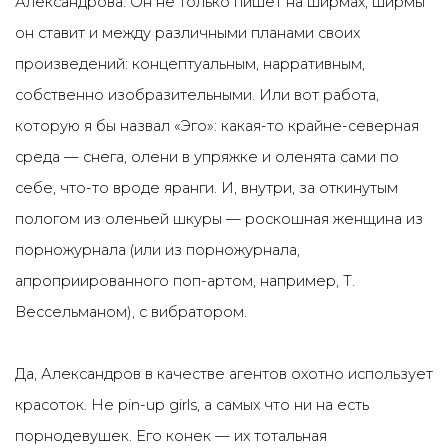
Александрова. Он не только пишет на ширмах, ширмы
он ставит и между различными планами своих
произведений: концептуальным, нарративным,
собственно изобразительными. Или вот работа,
которую я бы назвал «Эго»: какая-то крайне-северная
среда — снега, олени в упряжке и оленята сами по
себе, что-то вроде яранги. И, внутри, за откинутым
пологом из оленьей шкуры — роскошная женщина из
порножурнала (или из порножурнала,
апроприированного поп-артом, например, Т.
Вессельманом), с вибратором.
Да, Александров в качестве агентов охотно использует
красоток. Не pin-up girls, а самых что ни на есть
порнодевушек. Его конек — их тотальная