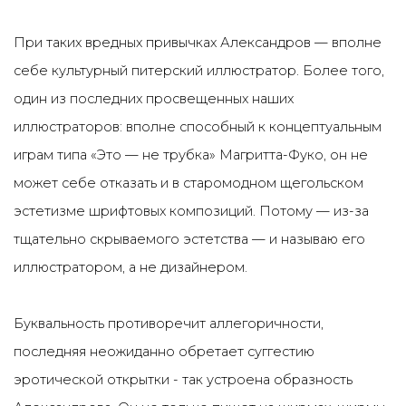
При таких вредных привычках Александров — вполне
себе культурный питерский иллюстратор. Более того,
один из последних просвещенных наших
иллюстраторов: вполне способный к концептуальным
играм типа «Это — не трубка» Магритта-Фуко, он не
может себе отказать и в старомодном щегольском
эстетизме шрифтовых композиций. Потому — из-за
тщательно скрываемого эстетства — и называю его
иллюстратором, а не дизайнером.
Буквальность противоречит аллегоричности,
последняя неожиданно обретает суггестию
эротической открытки - так устроена образность