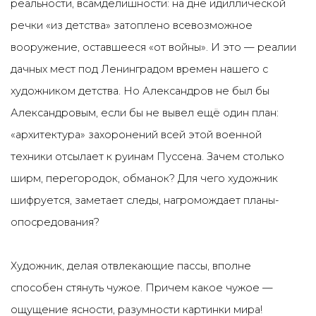
реальности, всамделишности: на дне идиллической
речки «из детства» затоплено всевозможное
вооружение, оставшееся «от войны». И это — реалии
дачных мест под Ленинградом времен нашего с
художником детства. Но Александров не был бы
Александровым, если бы не вывел ещё один план:
«архитектура» захоронений всей этой военной
техники отсылает к руинам Пуссена. Зачем столько
ширм, перегородок, обманок? Для чего художник
шифруется, заметает следы, нагромождает планы-
опосредования?
Художник, делая отвлекающие пассы, вполне
способен стянуть чужое. Причем какое чужое —
ощущение ясности, разумности картинки мира!