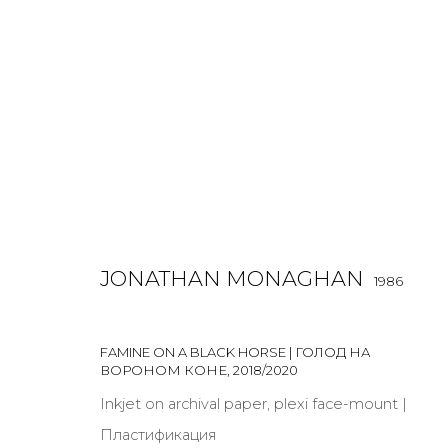
СЛЕД, ОСТАВЛЕННЫЙ БУДУЩИ
JONATHAN MONAGHAN
ДЖОНАТАН МОНАГАН
21 МАРТА - 5 СЕНТЯБРЯ 2020
1986
FAMINE ON A BLACK HORSE | ГОЛОД НА
ВОРОНОМ КОНЕ
,
2018/2020
Inkjet on archival paper, plexi face-mount |
Пластификация