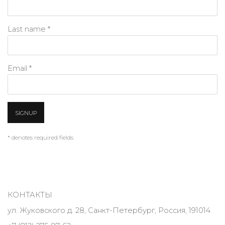
Last name *
Email *
SIGNUP
* denotes required fields
КОНТАКТЫ
ул. Жуковского д. 28, Санкт-Петербург, Россия, 191014