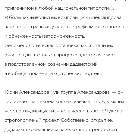
применимой к любой национальной типологии).
В больших живописных композициях Александрова
замешены в равных дозах этнографизм, сакральность
и обнаженность (заторможенность,
феноменологическая остановка) мыслительных
(они же двигательные) процессов, которая имеет
в подготовленном сознании дадаистский,
а в обыденном — анекдотический подтекст...
Юрий Александров (или группа Александрова, — он
настаивает на некоем коллективизме; что ж, у малых
народов индивидуализм не в чести) вывез с Чукотки
строгологичный проект. Собственно, открытие.
Дадаизм, скрывавшийся на Чукотке от репрессий