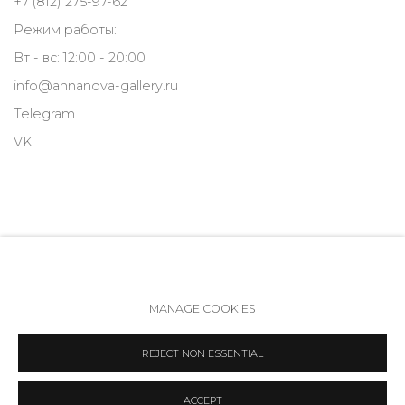
+7 (812) 275-97-62
Режим работы:
Вт - вс: 12:00 - 20:00
info@annanova-gallery.ru
Telegram
VK
MANAGE COOKIES
Политика обеспечения доступа
Manage cookies
REJECT NON ESSENTIAL
COPYRIGHT © 2026 ANNA NOVA GALLERY
SITE BY ARTLOGIC
ACCEPT