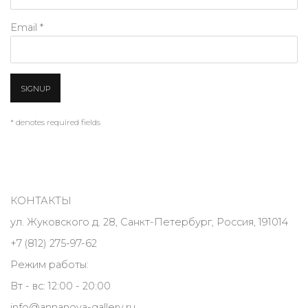
Email *
SIGNUP
* denotes required fields
КОНТАКТЫ
ул. Жуковского д. 28, Санкт-Петербург, Россия, 191014
+7 (812) 275-97-62
Режим работы:
Вт - вс: 12:00 - 20:00
info@annanova-gallery.ru