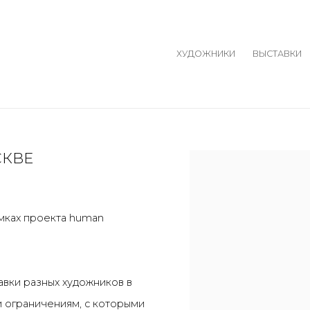
ХУДОЖНИКИ
ВЫСТАВКИ
СКВЕ
Open a larger version o
амках проекта human
авки разных художников в
 ограничениям, с которыми