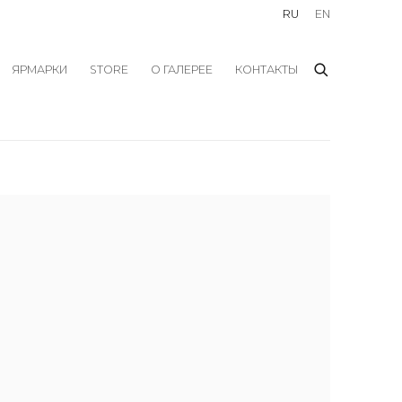
RU
EN
ЯРМАРКИ
STORE
О ГАЛЕРЕЕ
КОНТАКТЫ
f the following image in a popup: