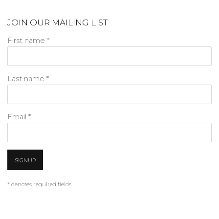
JOIN OUR MAILING LIST
First name *
Last name *
Email *
SIGNUP
* denotes required fields