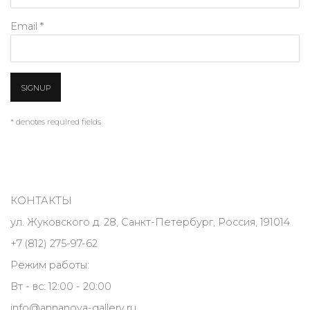
Email *
SIGNUP
* denotes required fields
КОНТАКТЫ
ул. Жуковского д. 28, Санкт-Петербург, Россия, 191014
+7 (812) 275-97-62
Режим работы:
Вт - вс: 12:00 - 20:00
info@annanova-gallery.ru