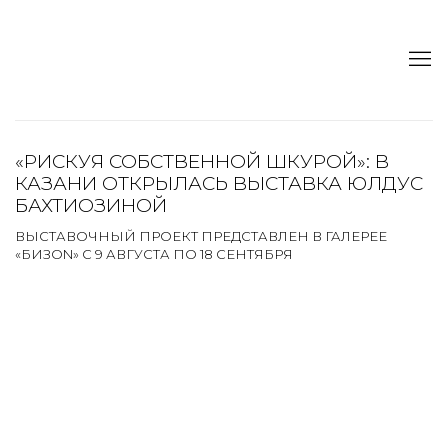
«РИСКУЯ СОБСТВЕННОЙ ШКУРОЙ»: В
КАЗАНИ ОТКРЫЛАСЬ ВЫСТАВКА ЮЛДУС
БАХТИОЗИНОЙ
ВЫСТАВОЧНЫЙ ПРОЕКТ ПРЕДСТАВЛЕН В ГАЛЕРЕЕ
«БИЗОN» С 9 АВГУСТА ПО 18 СЕНТЯБРЯ
Open a larger version of the following image in a popup: