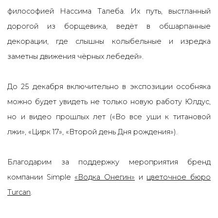
философие
й
Нассима Талеба. Их путь, выстланный
дорогой из борщевика, ведёт в обшарпанные
декорации, где слышны колыбельные и изредка
заметны движения чёрных лебеде
й
».
До 25 декабря включительно в экспозиции особняка
можно будет увидеть не только новую работу Юлдус,
но и видео прошлых лет («Во все уши к титановой
лжи», «Цирк 17», «Второй день Дня рождения»).
Благодарим за поддержку мероприятия бренд
компании Simple
«Водка Онегин»
и
цветочное бюро
Turcan
.