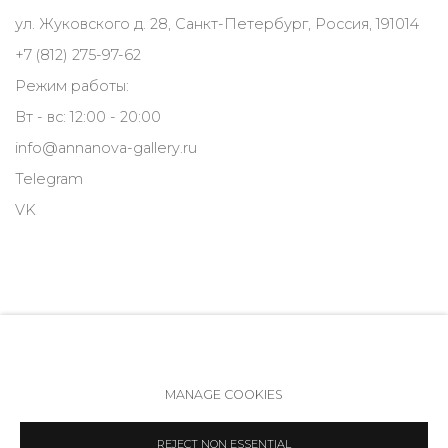
ул. Жуковского д. 28, Санкт-Петербург, Россия, 191014
+7 (812) 275-97-62
Режим работы:
Вт - вс: 12:00 - 20:00
info@annanova-gallery.ru
Telegram
VK
MANAGE COOKIES
Политика обеспечения доступа
Manage cookies
REJECT NON ESSENTIAL
COPYRIGHT © 2026 ANNA NOVA GALLERY
SITE BY ARTLOGIC