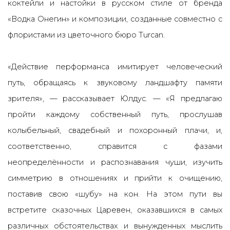
коктейли и настойки в русском стиле от бренда
«Водка Онегин» и композиции, созданные совместно с
флористами из цветочного бюро Turcan.
«Де
й
ствие перформанса имитирует человеческий
путь, обращаясь к звуковому ландшафту памяти
зрителя»
, — рассказывает Юлдус. —
«Я предлагаю
про
й
ти каждому собственный путь, прослушав
колыбельны
й
, свадебны
й
и похоронны
й
плачи, и,
соответственно, справится с фазами
неопределённости и распознавания чуши, изучить
симметрию в отношениях и прийти к очищению,
поставив свою «шубу» на кон. На этом пути вы
встретите сказочных Царевен, оказавшихся в самых
различных обстоятельствах и вынужденных
мыслить