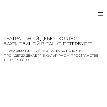
ТЕАТРАЛЬНЫЙ ДЕБЮТ ЮЛДУС
БАХТИОЗИНОЙ В САНКТ-ПЕТЕРБУРГЕ
ПЕРФОРМАТИВНЫЙ ВЕЧЕР «ШУБА НА КОНУ»
ПРОЙДЁТ 23 ДЕКАБРЯ В КУЛЬТУРНОМ ПРОСТРАНСТВЕ
ТРЕТЬЕ МЕСТО
Open a larger version of the following image in a popup:
Open a larger version of the following image in a popup: