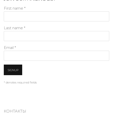
First name *
Last name *
Email *
SIGNUP
* denotes required fields
КОНТАКТЫ