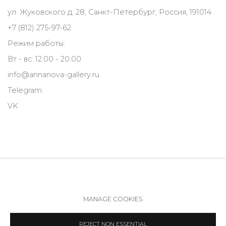
ул. Жуковского д. 28, Санкт-Петербург, Россия, 191014
+7 (812) 275-97-62
Режим работы:
Вт - вс: 12:00 - 20:00
info@annanova-gallery.ru
Telegram
VK
MANAGE COOKIES
Политика обеспечения доступа
Manage cookies
REJECT NON ESSENTIAL
COPYRIGHT © 2026 ANNA NOVA GALLERY
SITE BY ARTLOGIC