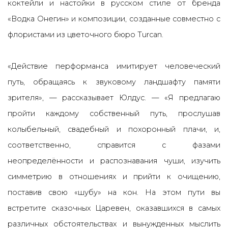
коктейли и настойки в русском стиле от бренда
«Водка Онегин» и композиции, созданные совместно с
флористами из цветочного бюро Turcan.
«Де
й
ствие перформанса имитирует человеческий
путь, обращаясь к звуковому ландшафту памяти
зрителя»
, — рассказывает Юлдус. —
«Я предлагаю
про
й
ти каждому собственный путь, прослушав
колыбельны
й
, свадебны
й
и похоронны
й
плачи, и,
соответственно, справится с фазами
неопределённости и распознавания чуши, изучить
симметрию в отношениях и прийти к очищению,
поставив свою «шубу» на кон. На этом пути вы
встретите сказочных Царевен, оказавшихся в самых
различных обстоятельствах и вынужденных
мыслить