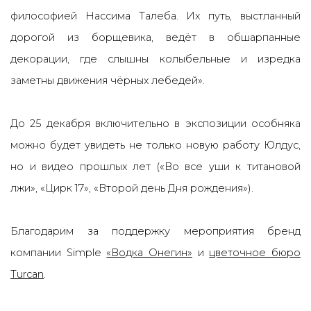
философие
й
Нассима Талеба. Их путь, выстланный
дорогой из борщевика, ведёт в обшарпанные
декорации, где слышны колыбельные и изредка
заметны движения чёрных лебеде
й
».
До 25 декабря включительно в экспозиции особняка
можно будет увидеть не только новую работу Юлдус,
но и видео прошлых лет («Во все уши к титановой
лжи», «Цирк 17», «Второй день Дня рождения»).
Благодарим за поддержку мероприятия бренд
компании Simple
«Водка Онегин»
и
цветочное бюро
Turcan
.