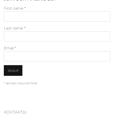
First name *
Last name *
Email *
SIGNUP
* denotes required fields
КОНТАКТЫ