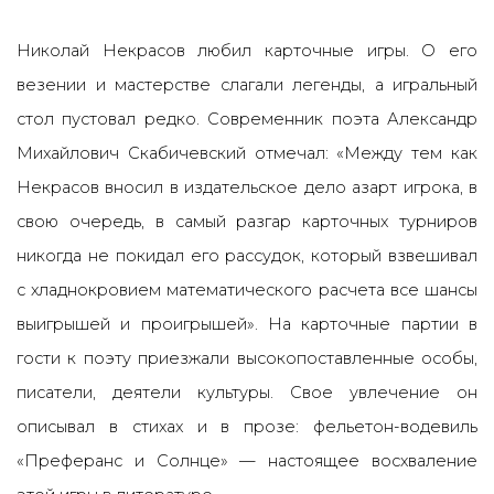
Николай Некрасов любил карточные игры. О его
везении и мастерстве слагали легенды, а игральный
стол пустовал редко. Современник поэта Александр
Михайлович Скабичевский отмечал: «Между тем как
Некрасов вносил в издательское дело азарт игрока, в
свою очередь, в самый разгар карточных турниров
никогда не покидал его рассудок, который взвешивал
с хладнокровием математического расчета все шансы
выигрышей и проигрышей». На карточные партии в
гости к поэту приезжали высокопоставленные особы,
писатели, деятели культуры. Свое увлечение он
описывал в стихах и в прозе: фельетон-водевиль
«Преферанс и Солнце» — настоящее восхваление