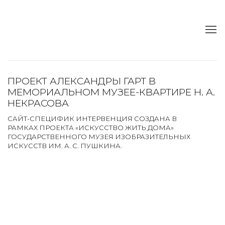
ПРОЕКТ АЛЕКСАНДРЫ ГАРТ В
МЕМОРИАЛЬНОМ МУЗЕЕ-КВАРТИРЕ Н. А.
НЕКРАСОВА
САЙТ-СПЕЦИФИК ИНТЕРВЕНЦИЯ СОЗДАНА В
РАМКАХ ПРОЕКТА «ИСКУССТВО ЖИТЬ ДОМА»
ГОСУДАРСТВЕННОГО МУЗЕЯ ИЗОБРАЗИТЕЛЬНЫХ
ИСКУССТВ ИМ. А. С. ПУШКИНА.
Open a larger version of the following image in a popup:
Open a larger version of the following image in a popup: