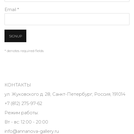
Email *
SIGNUP
* denotes required fields
КОНТАКТЫ
ул. Жуковского д. 28, Санкт-Петербург, Россия, 191014
+7 (812) 275-97-62
Режим работы:
Вт - вс: 12:00 - 20:00
info@annanova-gallery.ru