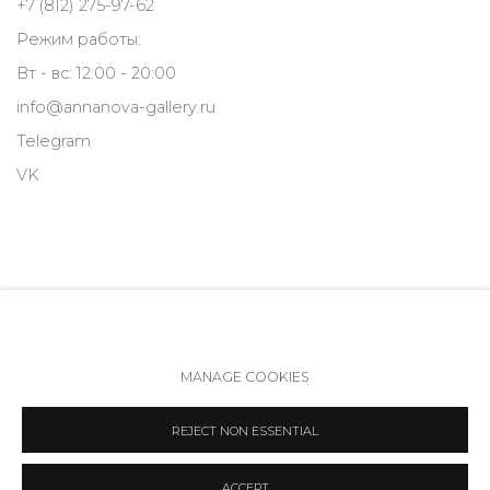
+7 (812) 275-97-62
Режим работы:
Вт - вс: 12:00 - 20:00
info@annanova-gallery.ru
Telegram
VK
MANAGE COOKIES
Политика обеспечения доступа
Manage cookies
REJECT NON ESSENTIAL
COPYRIGHT © 2026 ANNA NOVA GALLERY
SITE BY ARTLOGIC
ACCEPT