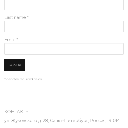
Last name *
Email *
SIGNUP
* denotes required fields
КОНТАКТЫ
ул. Жуковского д. 28, Санкт-Петербург, Россия, 191014