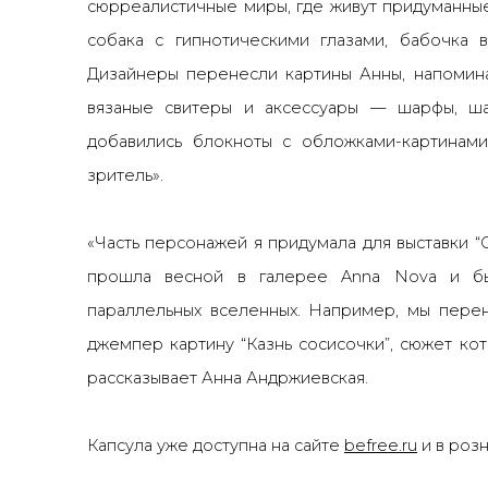
сюрреалистичные миры, где живут придуманны
собака с гипнотическими глазами, бабочка в
Дизайнеры перенесли картины Анны, напомин
вязаные свитеры и аксессуары — шарфы, ша
добавились блокноты с обложками-картинами
зритель».
«Часть персонажей я придумала для выставки “
прошла весной в галерее Anna Nova и б
параллельных вселенных. Например, мы перен
джемпер картину “Казнь сосисочки”, сюжет кот
рассказывает Анна Андржиевская.
Капсула уже доступна на сайте
befree.ru
и в розн