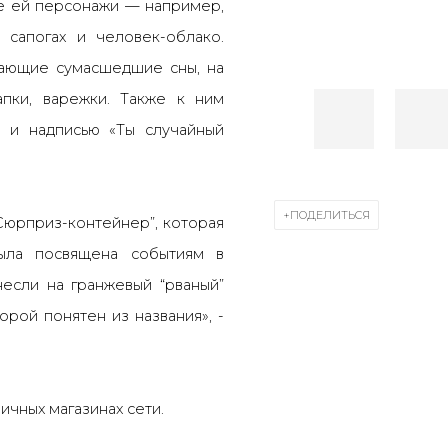
е ей персонажи — например,
 сапогах и человек-облако.
ающие сумасшедшие сны, на
пки, варежки. Также к ним
 и надписью «Ты случайный
ПОДЕЛИТЬСЯ
Сюрприз-контейнер”, которая
ыла посвящена событиям в
если на гранжевый “рваный”
орой понятен из названия», -
ичных магазинах сети.