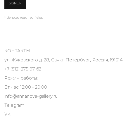
SIGNUP
* denotes required fields
КОНТАКТЫ
ул. Жуковского д. 28, Санкт-Петербург, Россия, 191014
+7 (812) 275-97-62
Режим работы:
Вт - вс: 12:00 - 20:00
info@annanova-gallery.ru
Telegram
VK