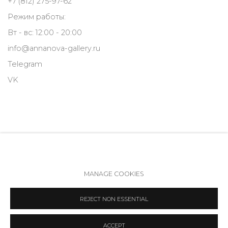
+7 (812) 275-97-62
Режим работы:
Вт - вс: 12:00 - 20:00
info@annanova-gallery.ru
Telegram
VK
MANAGE COOKIES
Политика обеспечения доступа
Manage cookies
REJECT NON ESSENTIAL
COPYRIGHT © 2026 ANNA NOVA GALLERY
SITE BY ARTLOGIC
ACCEPT