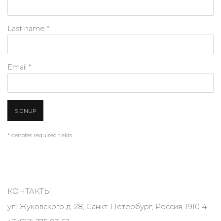
Last name *
Email *
SIGNUP
* denotes required fields
КОНТАКТЫ
ул. Жуковского д. 28, Санкт-Петербург, Россия, 191014