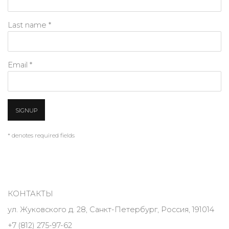
Last name *
Email *
SIGNUP
* denotes required fields
КОНТАКТЫ
ул. Жуковского д. 28, Санкт-Петербург, Россия, 191014
+7 (812) 275-97-62