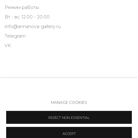
Режим работы:
Вт - вс: 12:00 - 20:00
info@annanova-gallery.ru
Telegram
VK
MANAGE COOKIES
Политика обеспечения доступа
Manage cookies
REJECT NON ESSENTIAL
COPYRIGHT © 2026 ANNA NOVA GALLERY
SITE BY ARTLOGIC
ACCEPT