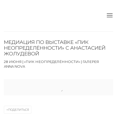
МЕДИАЦИЯ ПО ВЫСТАВКЕ «ПИК
НЕОПРЕДЕЛЁННОСТИ» С АНАСТАСИЕЙ
ЖОЛУДЕВОЙ
28 ИЮНЯ | «ПИК НЕОПРЕДЕЛЁННОСТИ» | ГАЛЕРЕЯ
ANNA NOVA
Open a larger version of the following image in a popup:
ПОДЕЛИТЬСЯ