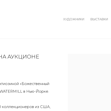
ХУДОЖНИКИ
ВЫСТАВКИ
НА АУКЦИОНЕ
Open a larger version o
ахтиозиной «Божественный
е WATERMILL в Нью-Йорке.
00 коллекционеров из США,