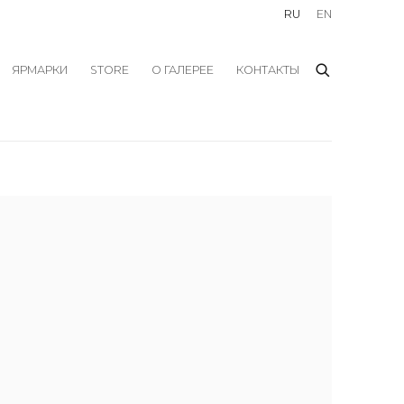
RU
EN
ЯРМАРКИ
STORE
О ГАЛЕРЕЕ
КОНТАКТЫ
f the following image in a popup: