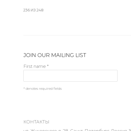
236
ИЗ 248
JOIN OUR MAILING LIST
First name *
* denotes required fields
КОНТАКТЫ