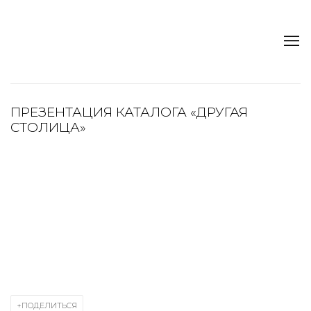
ПРЕЗЕНТАЦИЯ КАТАЛОГА «ДРУГАЯ
СТОЛИЦА»
Open a larger version of the following image in a popup:
ПОДЕЛИТЬСЯ