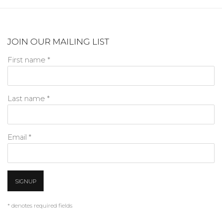
JOIN OUR MAILING LIST
First name *
Last name *
Email *
SIGNUP
* denotes required fields